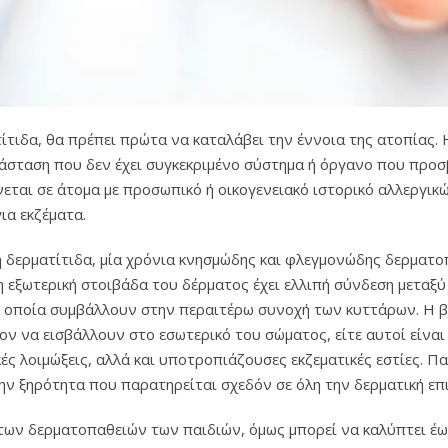
ατίτιδα, θα πρέπει πρώτα να καταλάβει την έννοια της ατοπίας.
τάσταση που δεν έχει συγκεκριμένο σύστημα ή όργανο που προσ
εται σε άτομα με προσωπικό ή οικογενειακό ιστορικό αλλεργικ
ια εκζέματα.
ή δερματίτιδα, μία χρόνια κνησμώδης και φλεγμονώδης δερματο
 η εξωτερική στοιβάδα του δέρματος έχει ελλιπή σύνδεση μετα
τα οποία συμβάλλουν στην περαιτέρω συνοχή των κυττάρων. Η 
 να εισβάλλουν στο εσωτερικό του σώματος, είτε αυτοί είναι λο
κές λοιμώξεις, αλλά και υποτροπιάζουσες εκζεματικές εστίες. Π
την ξηρότητα που παρατηρείται σχεδόν σε όλη την δερματική επ
των δερματοπαθειών των παιδιών, όμως μπορεί να καλύπτει έως