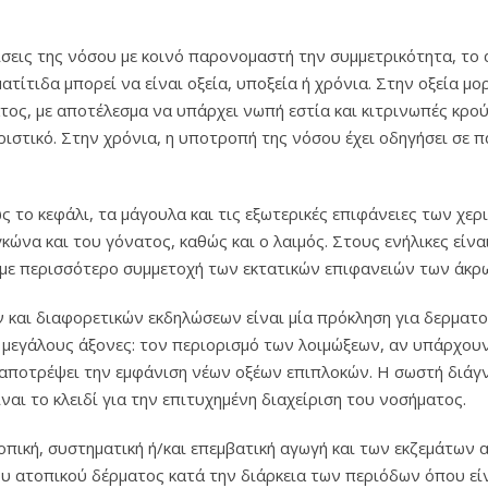
πίσεις της νόσου με κοινό παρονομαστή την συμμετρικότητα, τ
τιδα μπορεί να είναι οξεία, υποξεία ή χρόνια. Στην οξεία μορ
ος, με αποτέλεσμα να υπάρχει νωπή εστία και κιτρινωπές κρούσ
ηριστικό. Στην χρόνια, η υποτροπή της νόσου έχει οδηγήσει σε
ς το κεφάλι, τα μάγουλα και τις εξωτερικές επιφάνειες των χερ
κώνα και του γόνατος, καθώς και ο λαιμός. Στους ενήλικες είν
υμε περισσότερο συμμετοχή των εκτατικών επιφανειών των άκρ
 και διαφορετικών εκδηλώσεων είναι μία πρόκληση για δερματο
ς μεγάλους άξονες: τον περιορισμό των λοιμώξεων, αν υπάρχουν
 αποτρέψει την εμφάνιση νέων οξέων επιπλοκών. Η σωστή διάγ
αι το κλειδί για την επιτυχημένη διαχείριση του νοσήματος.
τοπική, συστηματική ή/και επεμβατική αγωγή και των εκζεμάτων
υ ατοπικού δέρματος κατά την διάρκεια των περιόδων όπου είν