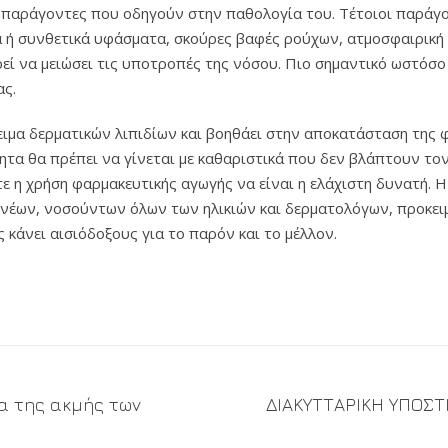
ε παράγοντες που οδηγούν στην παθολογία του. Τέτοιοι παράγοντ
να ή συνθετικά υφάσματα, σκούρες βαφές ρούχων, ατμοσφαιρική 
ί να μειώσει τις υποτροπές της νόσου. Πιο σημαντικό ωστόσο
ας.
μα δερματικών λιπιδίων και βοηθάει στην αποκατάσταση της φ
τητα θα πρέπει να γίνεται με καθαριστικά που δεν βλάπτουν το
τε η χρήση φαρμακευτικής αγωγής να είναι η ελάχιστη δυνατή. 
ονέων, νοσούντων όλων των ηλικιών και δερματολόγων, προκειμ
ς κάνει αισιόδοξους για το παρόν και το μέλλον.
α της ακμής των
ΔΙΑΚΥΤΤΑΡΙΚΗ ΥΠΟΣΤ